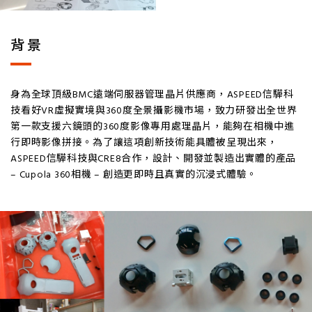
背景
身為全球頂級BMC遠端伺服器管理晶片供應商，ASPEED信驊科
技看好VR虛擬實境與360度全景攝影機市場，致力研發出全世界
第一款支援六鏡頭的360度影像專用處理晶片，能夠在相機中進
行即時影像拼接。為了讓這項創新技術能具體被呈現出來，
ASPEED信驊科技與CRE8合作，設計、開發並製造出實體的產品
– Cupola 360相機 – 創造更即時且真實的沉浸式體驗。