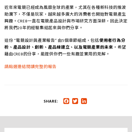
近年來電競已經成為風靡全球的產業，尤其在各種新科技的推波
助瀾下，不僅是玩家，越來越多廣大的消費者也開始對電競產生
興趣。CRE8一直在電競產品設計與市場研究方面深耕，因此決定
將我們20年的經驗集結起來與你們分享。
這份 “電競設計與產業報告” 由5個章節組成，包括
使用者行為分
析、產品設計、創新、產品線建立、以及電競產業的未來
。希望
藉由CRE8的分享，能提供你們一些有趣並實用的見解。
請點選連結閱讀完整的報告
SHARE:
Facebook
Twitter
LinkedIn