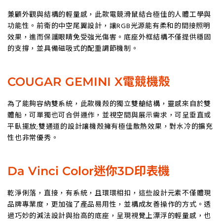
兼顧外觀與結構的輕量感，此款電競滑鼠結合極佳的人體工學與
功能性。前衛的中空尾翼設計，讓RGB光源能有柔和的間接照明
效果，進而保護眼睛免受強光傷害。底座外框結構不僅提供穩固
的支撐，並具備磁吸式的配重調節機制。
COUGAR GEMINI X電競機殼
為了能夠容納雙系統，此款機殼的獨立雙艙結構，靈感來自於雙
體船，可單獨也可合併運作，並視空間與展示需求，可呈垂直或
平臥擺放;雙通道的設計讓機殼擁有極佳散熱效果，對水冷的擴充
性也非常優秀。
Da Vinci Color迷你3D印表機
乾淨俐落，直接，有系統，且環環相扣，這些設計元素不僅體現
品牌專業度，更加強了產品易用性，並構成友善操作的方式。透
過巧妙的減法設計與抬高的底座，呈現視覺上漂浮的輕量感，也