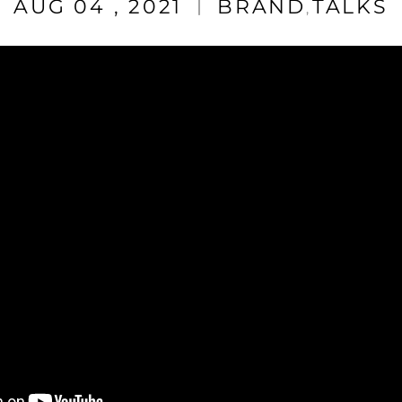
AUG 04 , 2021
BRAND
TALKS
,