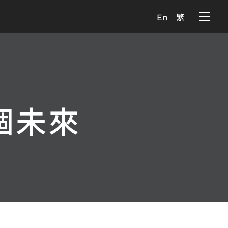
En
繁
個未來