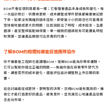
BOM不會從頭到尾都長一樣；它會隨著產品本身成長和變化。每
一次設計修訂、供應商更新、成本調整或零件替換都需要被記錄
下來。如果沒有精確的版本控制，即使是小小的疏忽也可能像滾
雪球般地變成更大的問題：比如說超出了時程、成本超支、生產
錯誤，甚至整條裝配線停擺。單一細微的錯誤就有可能擾亂時程
和預算，並讓產品開發付出昂貴的代價。
了解BOM的相關知識能促進團隊協作
你不需要是工程師也能讀懂BOM。理解BOM能為你帶來優勢。
它可以幫助你提出正確的問題——無論你是在探索零件替代方
案、調查突然的成本變化，還是評估設計調整對上市日期的影
響。
這些討論能促成更快、更明智的決策。忽視BOM是有風險的。擁
抱它才能打造更好的產品、避免意外，並充滿信心地讓產品從概
念走向市場。