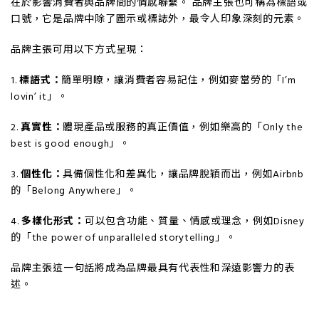
在於影響消費者與品牌間的情感聯繫。 品牌主張也可稱為標語或
口號，它是品牌中除了圖示或標誌外，最令人印象深刻的元素。
品牌主張可用以下方式呈現：
1.
標語式：
簡單明瞭，讓消費者容易記住，例如麥當勞的「I’m
lovin’ it」。
2.
真實性：
體現產品或服務的真正價值，例如樂高的「Only the
best is good enough」。
3.
個性化：
具備個性化和差異化，讓品牌脫穎而出，例如Airbnb
的「Belong Anywhere」。
4.
多樣化形式：
可以包含功能、質量、情感或理念，例如Disney
的「the power of unparalleled storytelling」。
品牌主張這一句話將成為品牌最具有代表性和深遠影響力的表
述。