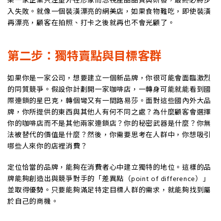
果一家企業只注重外在形象而忽視產品品質與研發，最終必將步
入失敗。就像一個裝潢漂亮的網美店，如果食物難吃，即使裝潢
再漂亮，顧客在拍照、打卡之後就再也不會光顧了。
第二步：獨特賣點與目標客群
如果你是一家公司，想要建立一個新品牌，你很可能會面臨激烈
的同質競爭。假設你計劃開一家咖啡店，一轉身可能就能看到國
際連鎖的星巴克，轉個彎又有一間路易莎。面對這些國內外大品
牌，你所提供的東西與其他人有何不同之處？為什麼顧客會選擇
你的咖啡店而不是其他兩家連鎖店？你的秘密武器是什麼？你無
法被替代的價值是什麼？然後，你需要思考在人群中，你想吸引
哪些人來你的店裡消費？
定位恰當的品牌，能夠在消費者心中建立獨特的地位。這樣的品
牌能夠創造出與競爭對手的「差異點（point of difference）」
並取得優勢。只要能夠滿足特定目標人群的需求，就能夠找到屬
於自己的商機。