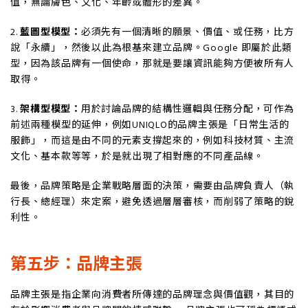
值，無論膚色、文化、年齡或體形的差異。
2.
藍圖型模型：
必須先有一個清晰的願景、價值、或任務，比方
說「永續」，然後以此為根基來建立品牌。Google 即屬於此類
型，因為該品牌有一個使命，那就是要讓資訊能夠方便被所有人
取得。
3.
架構型模型：
用於討論品牌的結構性邏輯與任務分配，可作為
前述兩種模型的延伸，例如UNIQLO的品牌主張是「日常生活的
服飾」，而這是由不同的元素支撐起來的，例如科技材質、主流
文化、基本款等等，於是就出現了相對應的不同產品線。
最後，品牌策略是企業戰略層面的決策，需要由品牌負責人（執
行長、總經理）來定案，避免透過層層審核，而削弱了策略的銳
利性。
第五步：品牌主張
品牌主張是指企業向消費者所傳達的品牌理念與價值觀，其目的