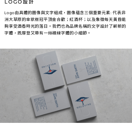
LOGO設計
Logo由具體的圖像與文字組成，圖像蘊含三個重要元素: 代表非
洲大草原的傘狀樹冠平頂金合歡；紅酒杯；以及象徵每天黃昏能
夠享受酒香時光的落日。我們也為品牌名稱的文字設計了嶄新的
字體，既摩登又帶有一絲襯線字體的小細節。